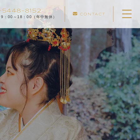
-5448-8152
CONTACT
 9：00～18：00（年中無休）
ホーム
ちいさなふしぎについて
サービスのご案内
サービスのご体験談
ご利用の流れ
よくある質問
お知らせ
コンテンツ