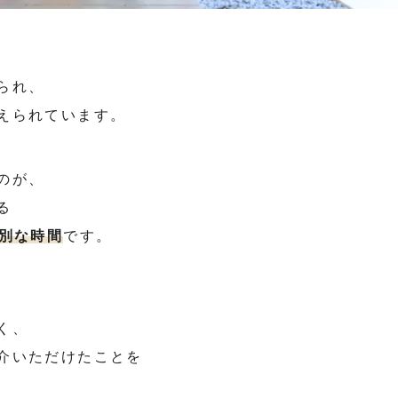
られ、
えられています。
のが、
る
特別な時間
です。
く、
介いただけたことを