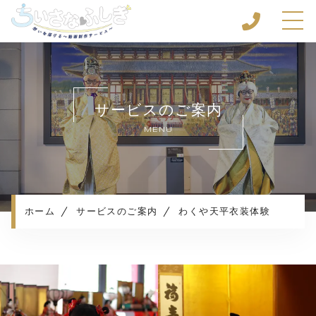
ホーム
ちいさなふしぎについて
サービスのご案内
サービスのご案内
MENU
サービスのご体験談
ご利用の流れ
よくある質問
お知らせ
ホーム
サービスのご案内
わくや天平衣装体験
コンテンツ
プライバシーポリシー