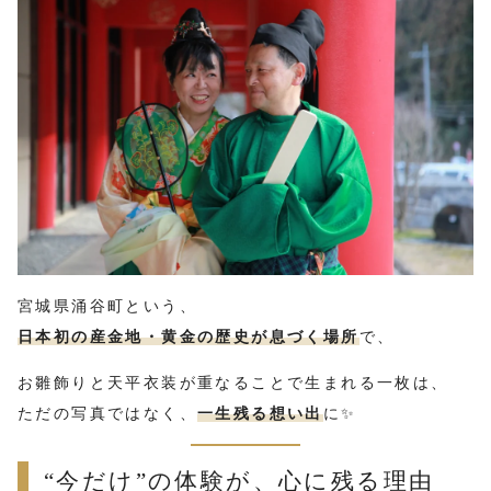
宮城県涌谷町という、
日本初の産金地・黄金の歴史が息づく場所
で、
お雛飾りと天平衣装が重なることで生まれる一枚は、
ただの写真ではなく、
一生残る想い出
に✨
“今だけ”の体験が、心に残る理由