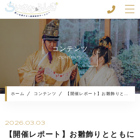
ホーム
ちいさなふしぎについて
コンテンツ
サービスのご案内
CONTENTS
サービスのご体験談
ご利用の流れ
よくある質問
お知らせ
ホーム
コンテンツ
【開催レポート】お雛飾りとともに楽しむ、特別な撮影体験🎎✨
コンテンツ
プライバシーポリシー
2026.03.03
【開催レポート】お雛飾りとともに